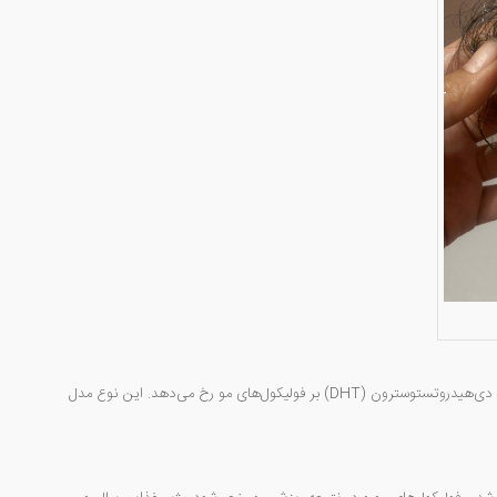
یکی از شایع‌ترین انواع آن، ریزش موی آندروژنتیک (الگوی مردانه و زنانه) است که به دلیل تأثیرات هورمون دی‌هیدروتستوسترون (DHT) بر فولیکول‌های مو رخ می‌دهد. این نوع مدل