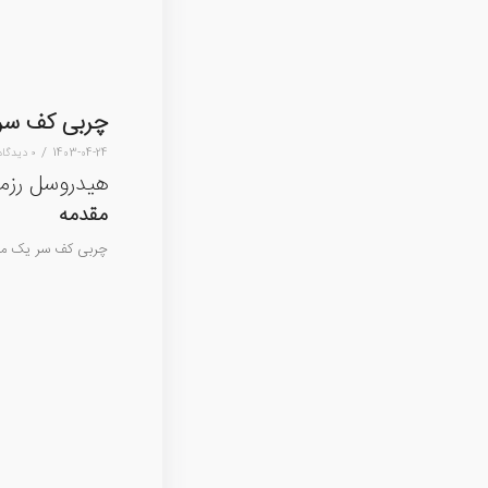
چربی کف سر
/
1403-04-24
۰ دیدگاه
هیدروسل رزما
مقدمه
چربی کف سر یک مشک