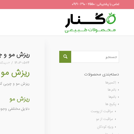
تماس با پشتیبانی : 2550 - 690 - 0919
ریزش مو و چ
/
1403-05-24
۲ دیدگاه
ریزش مو 
دسته‌بندی محصولات
اِکسیرها
ریزش مو و چربی کف 
بالم ها
بالم‌ها
ریزش مو
پکیج ها
دلایل مختلفی وجود 
مراقبت از پوست
مراقبت از مو
ویژه کودکان