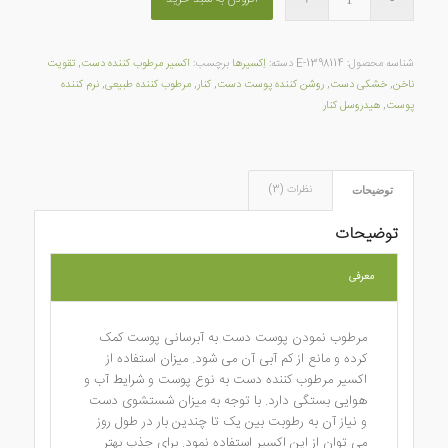
شناسه محصول:
E-1398114
دسته:
اِکسیرها
برچسب:
اکسیر مرطوب کننده دست
,
تقویت
ناخن
,
خشکی دست
,
روشن کننده پوست دست
,
کنار
,
مرطوب کننده طبیعی
,
نرم کننده
پوست
,
هیدروسل کنار
نظرات (3)
توضیحات
توضیحات
معرفی
مرطوب نمودن پوست دست به آبرسانی پوست کمک
کرده و مانع از کم آبی آن می شود. میزان استفاده از
اکسیر مرطوب کننده دست به نوع پوست و شرایط آب و
هوایی بستگی دارد. با توجه به میزان شستشوی دست
و نیاز آن به رطوبت بین یک تا چندین بار در طول روز
می توان از این اکسیر استفاده نمود. برای جذب بهتر