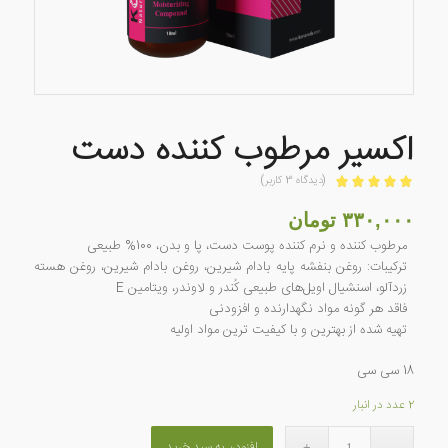
اکسیر مرطوب کننده دست
(دیدگاه
3
کاربر)
امتیازدهی
5.00
از 5 در
۳۳۰,۰۰۰
تومان
3
امتیازدهی
مرطوب کننده و نرم کننده پوست دست، پا و بدن، 100% طبیعی
مشتری
ترکیبات: روغن بنفشه پایه بادام شیرین، روغن بادام شیرین، روغن هسته
زردآلو، اسنشیال اویل‌های طبیعی کُندر و لاوندر، ویتامین E
فاقد هر گونه مواد نگهدارنده و افزودنی
تهیه شده از بهترین و با کیفیت ترین مواد اولیه
18 سی سی
2 عدد در انبار
افزودن به سبد خرید