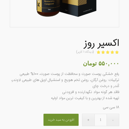
اکسیر روز
(دیدگاه
1
کاربر)
امتیازدهی
5.00
از 5 در
۵۵۰,۰۰۰
تومان
1
امتیازدهی
رفع خشکی پوست صورت و محافظت از پوست صورت، 100% طبیعی
مشتری
ترکیبات: روغن آرگان، روغن تخم هویج و اسنشیال اویل های طبیعی لاوندر،
کُندر و درخت چای
فاقد هر گونه مواد نگهدارنده و افزودنی
تهیه شده از بهترین و با کیفیت ترین مواد اولیه
18 سی سی
افزودن به سبد خرید