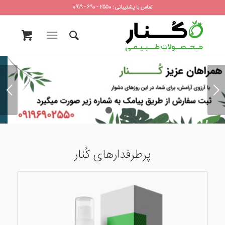
تماس با پشتیبانی : 2550 - 690 - 0919
قبلی
۱
۲
پرطرفدارهای کُنار