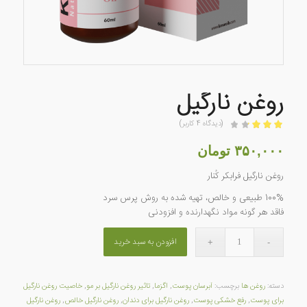
روغن نارگیل
(دیدگاه
4
کاربر)
امتیازدهی
3.25
از 5
۳۵۰,۰۰۰
تومان
در
4
روغن نارگیل فرابکر کُنار
امتیازدهی
مشتری
100% طبیعی و خالص، تهیه شده به روش پرس سرد
فاقد هر گونه مواد نگهدارنده و افزودنی
افزودن به سبد خرید
دسته:
روغن ها
برچسب:
آبرسان پوست
,
اگزما
,
تاثیر روغن نارگیل بر مو
,
خاصیت روغن نارگیل
برای پوست
,
رفع خشکی پوست
,
روغن نارگیل برای دندان
,
روغن نارگیل خالص
,
روغن نارگیل