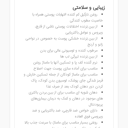
زیبایی و سلامتی
روغن نارگیل کم کننده التهابات پوستی همراه با
خاصیت مطوب کنندگی
از بین بَرَنده اختلالات پوستی ناشی از قارچ،
ویروس و عوامل باکتریایی
از بین بَرَنده خشکی پوست به خصوص در نواحی
زانو و آرنج
مرطوب کننده و لوسیونی عالی برای بدن
از بین بَرَنده تیرگی لب ها
نرم کُننده کف پا و تسکین آنها با ماساژ روغن
مناسب برای آماده سازی پوست جهت اصلاح
مناسب برای ماساژ کودکان از جمله تسکین خارش و
قرمز شدگی جای پوشک، لوسیون بدن کودک، پاک
کردن دور دهان کودک بعد از صرف غذا
دهان شویه ای مناسب برای از بین بردن باکتری
های موجود در دهان و کمک به درمان بیماری‌های
پریودنتال
دارای خواص ضد قارچی، ضد باکتریایی و ضد
ویروسی فوق العاده
روغنی بسیار مناسب برای ماساژ، با سرعت جذب بالا