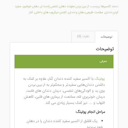
دسته:
اِکسیرها
برچسب:
از بین بردن عفونت دهان
,
تنفس راحت تر
,
دهان خوشبو
,
سفید
کردن دندان
,
سلامت طبیعی دهان و دندان
,
کشتن میکروب های داخلی
,
کنار
نظرات (5)
توضیحات
توضیحات
معرفی
پولینگ
با اکسیر سفید کننده دندان کُنار، علاوه بر کمک به
داشتن دندان‌هایی سفیدتر و محکم‌تر به از بین بردن
بوی بد و آلودگی‌های تنفسی، درمان دندان های فاسد،
درمان خونریزی لثه، ممانعت از بیماری های قلبی، کاهش
التهاب و … نیز کمک بسیار زیادی می کند.
مراحل انجام پولینگ
:
یک قاشق از اکسیر سفید کننده دندان را در دهان
خود بریزید.