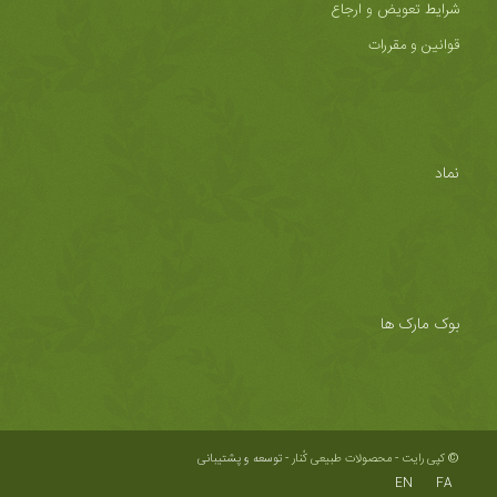
شرایط تعویض و ارجاع
قوانین و مقررات
نماد
بوک مارک ها
© کپی رایت - محصولات طبیعی کُنار -
توسعه و پشتیبانی
EN
FA