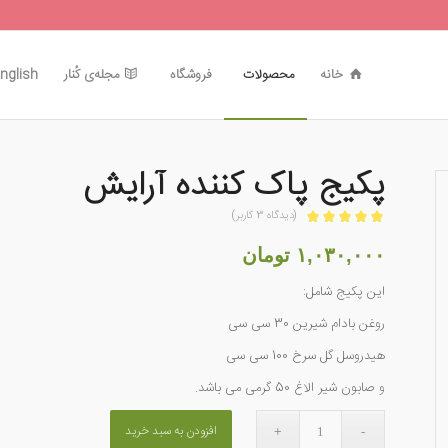
خانه
محصولات
فروشگاه
مجله‌ی کُنار
nglish
پکیج پاک کننده آرایش
(دیدگاه
3
کاربر)
امتیازدهی
5.00
از 5 در
۱,۰۳۰,۰۰۰
تومان
3
امتیازدهی
این پکیج شامل:
مشتری
روغن بادام شیرین 30 سی سی
هیدروسل گل سرخ 100 سی سی
و صابون شیر الاغ 50 گرمی می باشد.
افزودن به سبد خرید