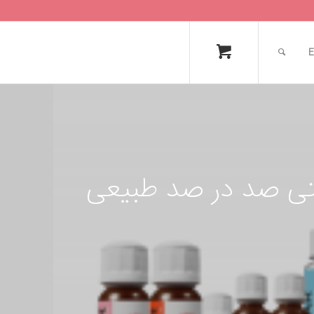
E
شتی صد در صد طبیعی