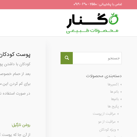
تماس با پشتیبانی : 2550 - 690 - 0919
پوست کودکان
کودکان با داشتن پو
بعد از حمام خصوصا
دسته‌بندی محصولات
برای کم کردن این م
اِکسیرها
بالم ها
در صورت استفاده ن
بالم‌ها
پکیج ها
مراقبت از پوست
مراقبت از مو
روغن نارگیل:
ویژه کودکان
از آن جا که پوست ک