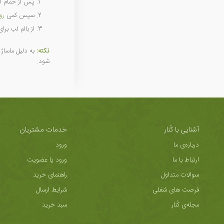
پس از حمام ا
سپس کمی
رو
از بالم لب بر
نکته:
به دلیل ماساژ
شود.
آشنایی با کُنار
خدمات مشتریان
درباره‌ی ما
ورود
ارتباط با ما
ورود یا عضویت
سوالات متداول
راهنمای خرید
فرصت های شغلی
شرایط ارسال
مجله‌ی کُنار
سبد خرید