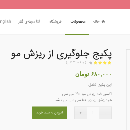
خانه
محصولات
فروشگاه
مجله‌ی کُنار
nglish
پکیج جلوگیری از ریزش مو
(دیدگاه
31
کاربر)
امتیازدهی
4.00
از 5 در
۶۸۰,۰۰۰
تومان
31
امتیازدهی
این پکیج شامل:
مشتری
اکسیر ضد ریزش مو 30 سی سی
هیدروسُل رزماری 100 سی سی می باشد
افزودن به سبد خرید