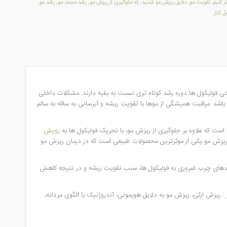
 کنیم
,
تقویت مو
,
دلایل ریزش مو شدید
,
راه جلوگیری از ریزش مو
,
رشد مجدد مو
,
رشد مو
,
 کنار
ی فولیکول ها دوره رشد کوتاه تری نسبت به بقیه دارند. مشکلات داخلی
باشد. مراقبت همیشگی از موها با تقویت ریشه و آبرسانی به ساقه به سالم
است که علاوه بر جلوگیری از ریزش مو، با تحریک فولیکول ها به
رویش
یزش مو یکی از موثرترین محصولات طبیعی است که در درمان ریزش مو
 اسیدهای چرب ضروری به فولیکول ها، سبب تقویت ریشه و در نتیجه کاهش
 ریزش ارثی، ریزش مو به دلایل هورمونی، آندروژنیک با الگوی مردانه،