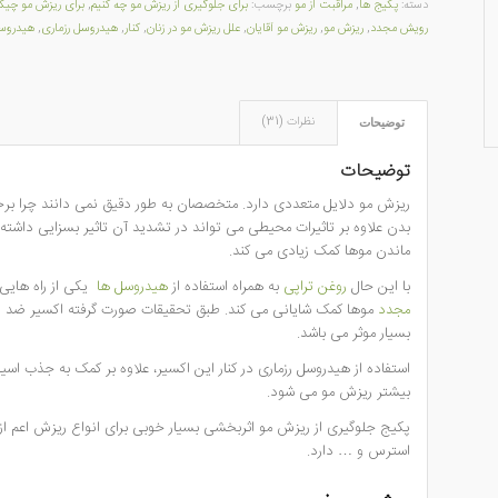
دسته:
پکیج ها
,
مراقبت از مو
برچسب:
برای جلوگیری از ریزش مو چه کنیم
,
برای ریزش مو چیکار
رویش مجدد
,
ریزش مو
,
ریزش مو آقایان
,
علل ریزش مو در زنان
,
کنار
,
هیدروسل رزماری
,
هیدروسل
نظرات (31)
توضیحات
توضیحات
ریزش مو دلایل متعددی دارد. متخصصان به طور دقیق نمی دانند چرا برخ
بدن علاوه بر تاثیرات محیطی می تواند در تشدید آن تاثیر بسزایی داشته 
ماندن موها کمک زیادی می کند.
با این حال
روغن تراپی
به همراه استفاده از
هیدروسل ها
یکی از راه هایی 
مجدد
موها کمک شایانی می کند. طبق تحقیقات صورت گرفته اکسیر ضد ر
بسیار موثر می باشد.
استفاده از هیدروسل رزماری در کنار این اکسیر، علاوه بر کمک به جذب
بیشتر ریزش مو می شود.
پکیج جلوگیری از ریزش مو اثربخشی بسیار خوبی برای انواع ریزش اعم از :
استرس و … دارد.