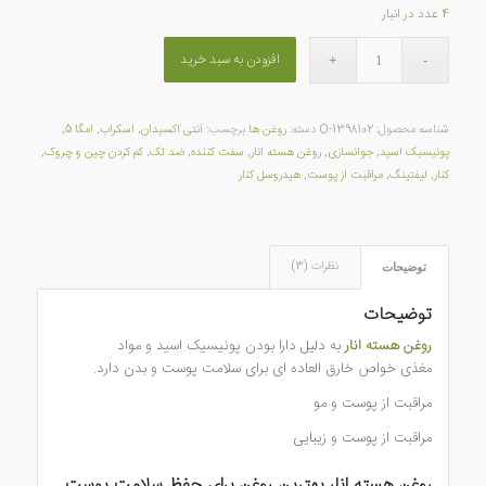
4 عدد در انبار
افزودن به سبد خرید
شناسه محصول:
O-1398102
دسته:
روغن ها
برچسب:
آنتی اکسیدان
,
اسکراب
,
امگا 5
,
پونیسیک اسید
,
جوانسازی
,
روغن هسته انار
,
سفت کننده
,
ضد لک
,
کم کردن چین و چروک
,
کنار
,
لیفتینگ
,
مراقبت از پوست
,
هیدروسل کنار
نظرات (3)
توضیحات
توضیحات
روغن هسته انار
به دلیل دارا بودن پونیسیک اسید و مواد
مغذی خواص خارق العاده ای برای سلامت پوست و بدن دارد.
مراقبت از پوست و مو
مراقبت از پوست و زیبایی
روغن هسته انار بهترین روغن برای حفظ سلامت پوست