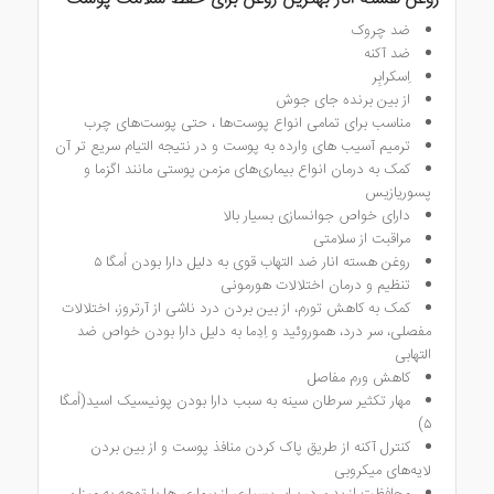
ضد چروک
ضد آکنه
اِسکرابِر
از بین برنده جای جوش
مناسب برای تمامی انواع پوست‌ها ، حتی پوست‌های چرب
ترمیم آسیب های وارده به پوست و در نتیجه التیام سریع تر آن
کمک به درمان انواع بیماری‌های مزمن پوستی مانند اگزما و
پسوریازیس
دارای خواص جوانسازی بسیار بالا
مراقبت از سلامتی
روغن هسته انار ضد التهاب قوی به دلیل دارا بودن اُمگا ۵
تنظیم و درمان اختلالات هورمونی
کمک به کاهش تورم، از بین بردن درد ناشی از آرتروز، اختلالات
مفصلی، سر درد، هموروئید و اِدِما به دلیل دارا بودن خواص ضد
التهابی
کاهش ورم مفاصل
مهار تکثیر سرطان سینه به سبب دارا بودن پونیسیک اسید(اُمگا
۵)
کنترل آکنه از طریق پاک کردن منافذ پوست و از بین بردن
لایه‌های میکروبی