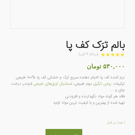
بالم تَرَک کف پا
(دیدگاه
4
کاربر)
امتیازدهی
5.00
از 5 در
۵۳۰,۰۰۰
تومان
4
امتیازدهی
نرم کننده کف پا، التیام دهنده سریع تَرَک و خشکی کف پا، %100 طبیعی
مشتری
ترکیبات:
روغن نارگیل
، موم طبیعی،
اسنشیال‌ اویل‌های طبیعی
لاوندر، درخت
چای و …
فاقد هر گونه مواد نگهدارنده و افزودنی
تهیه شده از بهترین و با کیفیت ترین مواد اولیه
1 عدد در انبار