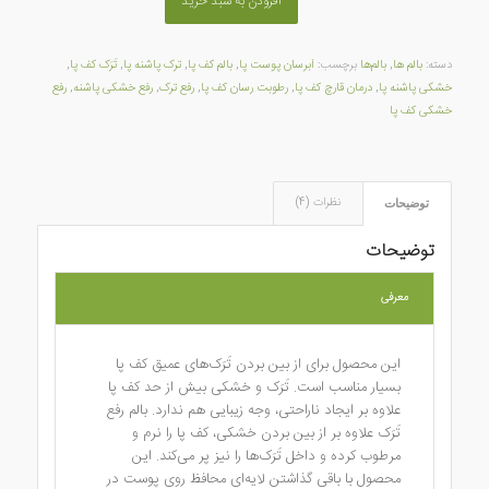
افزودن به سبد خرید
دسته:
بالم ها
,
بالم‌ها
برچسب:
آبرسان پوست پا
,
بالم کف پا
,
ترک پاشنه پا
,
تَرَک کف پا
,
خشکی پاشنه پا
,
درمان قارچ کف پا
,
رطوبت رسان کف پا
,
رفع ترک
,
رفع خشکی پاشنه
,
رفع
خشکی کف پا
نظرات (4)
توضیحات
توضیحات
معرفی
این محصول برای از بین بردن تَرَک‌های عمیق کف پا
بسیار مناسب است. تَرَک و خشکی بیش از حد کف پا
علاوه بر ایجاد ناراحتی، وجه زیبایی هم ندارد. بالم رفع
تَرَک علاوه بر از بین بردن خشکی، کف پا را نرم و
مرطوب کرده و داخل تَرَک‌ها را نیز پر می‌کند. این
محصول با باقی گذاشتن لایه‌ای محافظ روی پوست در