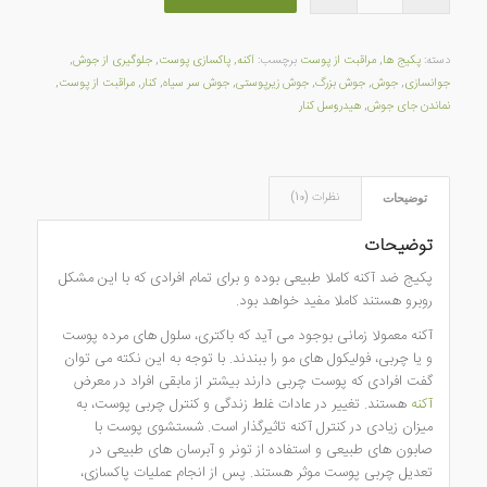
دسته:
پکیج ها
,
مراقبت از پوست
برچسب:
آکنه
,
پاکسازی پوست
,
جلوگیری از جوش
,
جوانسازی
,
جوش
,
جوش بزرگ
,
جوش زیرپوستی
,
جوش سر سیاه
,
کنار
,
مراقبت از پوست
,
نماندن جای جوش
,
هیدروسل کنار
نظرات (10)
توضیحات
توضیحات
پکیج ضد آکنه کاملا طبیعی بوده و برای تمام افرادی که با این مشکل
روبرو هستند کاملا مفید خواهد بود.
آکنه معمولا زمانی بوجود می آید که باکتری، سلول های مرده پوست
و یا چربی، فولیکول های مو را ببندند. با توجه به این نکته می توان
گفت افرادی که پوست چربی دارند بیشتر از مابقی افراد در معرض
آکنه
هستند. تغییر در عادات غلط زندگی و کنترل چربی پوست، به
میزان زیادی در کنترل آکنه تاثیرگذار است. شستشوی پوست با
صابون های طبیعی و استفاده از تونر و آبرسان های طبیعی در
تعدیل چربی پوست موثر هستند. پس از انجام عملیات پاکسازی،