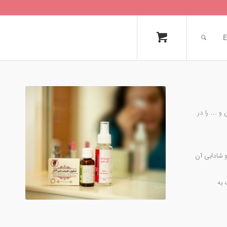
E
و … را در
 شادابی آن
 به