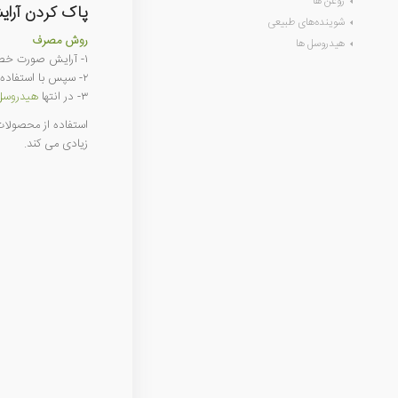
روغن ها
پاک کردن آرای
شوینده‌های طبیعی
روش مصرف
هیدروسل ها
١- آرایش صورت خصوصا آرایش دور چشم را با یک پد پنبه ای آغشته به
٢- سپس با استفاده از
٣- در انتها
هیدروسل
استفاده از محصولا
زیادی می کند.