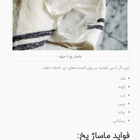
ماساژ یخ با حوله
این کار را می توانید بر روی قسمت‌های زیر انجام دهید:
فک
گونه
لب
بینی
چانه
پیشانی
فواید ماساژ یخ: