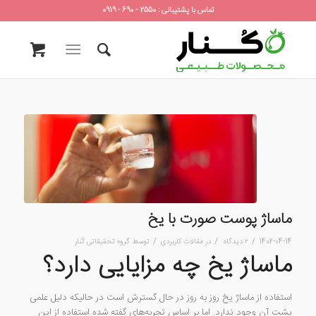
تماس با پشتیبانی : 2550 - 690 - 0919
ماساژ پوست صورت با یخ
/
/
/
1402-04-14
۲ دیدگاه
در
مقالات کاربردی
توسط
گروه تحقیقاتی کُنار
ماساژ یخ چه مزایایی دارد؟
استفاده از ماساژ یخ روز به روز در حال گسترش است در حالیکه دلیل علمی
پشت آن وجود ندارد. اما بر اساس تجربه‌های گفته شده استفاده از این