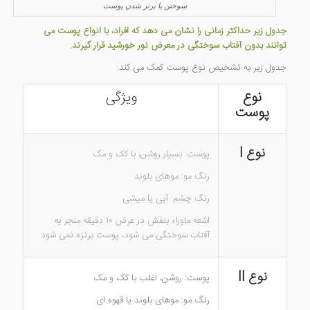
سوختن یا برنز شدن پوست
جدول زیر حداکثر زمانی را نشان می دهد که افراد، با انواع پوست می
توانند بدون آفتاب سوختگی در معرض نور خورشید قرار گیرند.
جدول زیر به تشخیص نوع پوست کمک می کند:
نوع
ویژگی
پوست
I نوع
پوست: بسیار روشن، با کک و مک
رنگ مو: موهای بلوند
رنگ چشم: آبی یا میشی
اشعه ماوراء بنفش در عرض ۱۰ دقیقه منجر به
آفتاب سوختگی می شود، پوست برنزه نمی شود
نوع
II
پوست: روشن، اغلب با کک و مک
رنگ مو: موهای بلوند یا قهوه ای