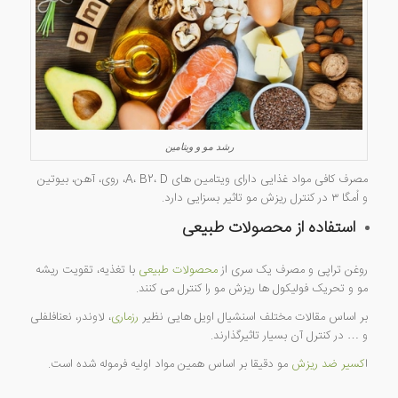
رشد مو و ویتامین
مصرف کافی مواد غذایی دارای ویتامین های A، B2، D، روی، آهن، بیوتین
و اُمگا ۳ در کنترل ریزش مو تاثیر بسزایی دارد.
استفاده از محصولات طبیعی
روغن تراپی و مصرف یک سری از
محصولات طبیعی
با تغذیه، تقویت ریشه
مو و تحریک فولیکول ها ریزش مو را کنترل می کنند.
بر اساس مقالات مختلف اسنشیال اویل هایی نظیر
رزماری
، لاوندر، نعنافلفلی
و … در کنترل آن بسیار تاثیرگذارند.
ا
کسیر ضد ریزش
مو دقیقا بر اساس همین مواد اولیه فرموله شده است.