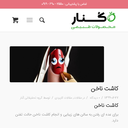
تماس با پشتیبانی : 2550 - 690 - 0919
کاشت ناخن
/
/
/
1399-02-27
۰ دیدگاه
در
مقالات
,
مقالات کاربردی
توسط
گروه تحقیقاتی کُنار
کاشت ناخن
برای عده ای رفتن به سالن های زیبایی و انجام کاشت ناخن حالت تفنن
دارد.