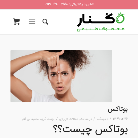
تماس با پشتیبانی : 2550 - 690 - 0919
بوتاکس
/
/
/
1399-02-26
۰ دیدگاه
در
مقالات
,
مقالات کاربردی
توسط
گروه تحقیقاتی کُنار
بوتاکس چیست؟؟