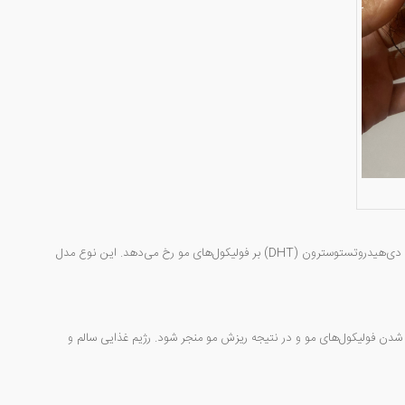
یکی از شایع‌ترین انواع آن، ریزش موی آندروژنتیک (الگوی مردانه و زنانه) است که به دلیل تأثیرات هورمون دی‌هیدروتستوسترون (DHT) بر فولیکول‌های مو رخ می‌دهد. این نوع مدل
 شدن فولیکول‌های مو و در نتیجه ریزش مو منجر شود. رژیم غذایی سالم و