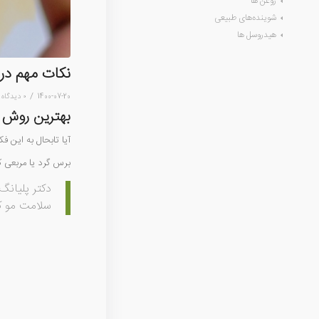
روغن ها
شوینده‌های طبیعی
هیدروسل ها
نکات مهم در
/
1400-07-20
۰ دیدگاه
بهترین روش ب
آیا تابحال به این فک
برس گرد یا مربعی ک
دکتر پلیانگ
سلامت مو کم