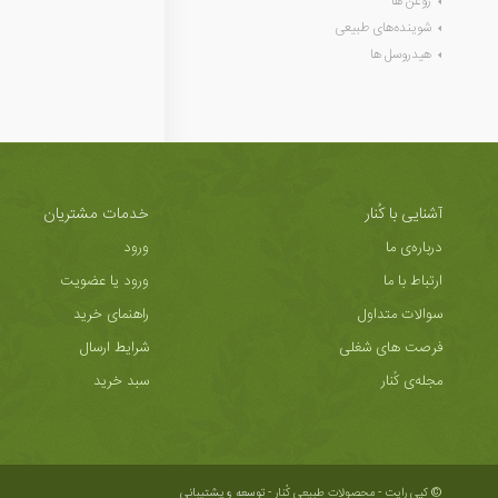
روغن ها
شوینده‌های طبیعی
هیدروسل ها
آشنایی با کُنار
خدمات مشتریان
درباره‌ی ما
ورود
ارتباط با ما
ورود یا عضویت
سوالات متداول
راهنمای خرید
فرصت های شغلی
شرایط ارسال
مجله‌ی کُنار
سبد خرید
© کپی رایت - محصولات طبیعی کُنار -
توسعه و پشتیبانی