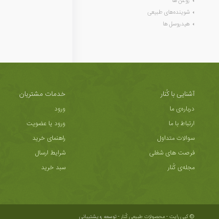
روغن ها
شوینده‌های طبیعی
هیدروسل ها
آشنایی با کُنار
خدمات مشتریان
درباره‌ی ما
ورود
ارتباط با ما
ورود یا عضویت
سوالات متداول
راهنمای خرید
فرصت های شغلی
شرایط ارسال
مجله‌ی کُنار
سبد خرید
© کپی رایت - محصولات طبیعی کُنار -
توسعه و پشتیبانی