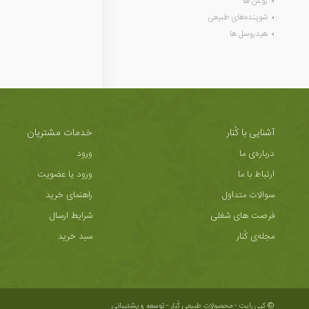
روغن ها
شوینده‌های طبیعی
هیدروسل ها
آشنایی با کُنار
خدمات مشتریان
درباره‌ی ما
ورود
ارتباط با ما
ورود یا عضویت
سوالات متداول
راهنمای خرید
فرصت های شغلی
شرایط ارسال
مجله‌ی کُنار
سبد خرید
© کپی رایت - محصولات طبیعی کُنار -
توسعه و پشتیبانی