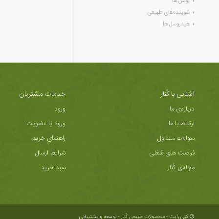
روغن ها
شوینده‌های طبیعی
هیدروسل ها
آشنایی با کُنار
خدمات مشتریان
درباره‌ی ما
ورود
ارتباط با ما
ورود یا عضویت
سوالات متداول
راهنمای خرید
فرصت های شغلی
شرایط ارسال
مجله‌ی کُنار
سبد خرید
© کپی رایت - محصولات طبیعی کُنار -
توسعه و پشتیبانی