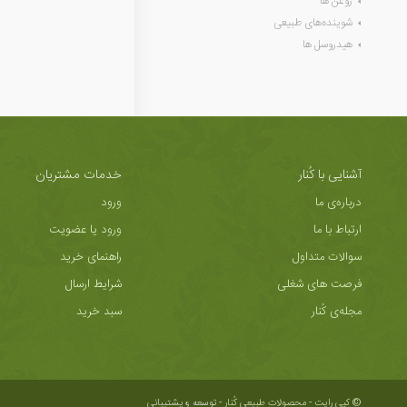
روغن ها
شوینده‌های طبیعی
هیدروسل ها
آشنایی با کُنار
خدمات مشتریان
درباره‌ی ما
ورود
ارتباط با ما
ورود یا عضویت
سوالات متداول
راهنمای خرید
فرصت های شغلی
شرایط ارسال
مجله‌ی کُنار
سبد خرید
© کپی رایت - محصولات طبیعی کُنار -
توسعه و پشتیبانی