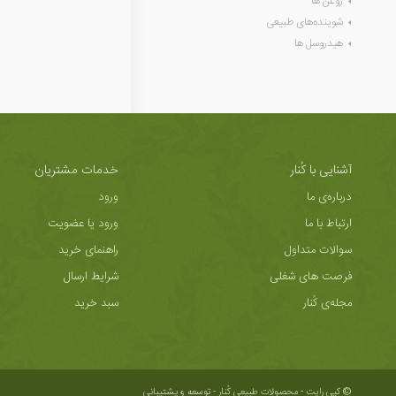
روغن ها
شوینده‌های طبیعی
هیدروسل ها
آشنایی با کُنار
خدمات مشتریان
درباره‌ی ما
ورود
ارتباط با ما
ورود یا عضویت
سوالات متداول
راهنمای خرید
فرصت های شغلی
شرایط ارسال
مجله‌ی کُنار
سبد خرید
© کپی رایت - محصولات طبیعی کُنار -
توسعه و پشتیبانی