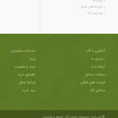
روغن ها
شوینده‌های طبیعی
هیدروسل ها
آشنایی با کُنار
خدمات مشتریان
درباره‌ی ما
ورود
ارتباط با ما
ورود یا عضویت
سوالات متداول
راهنمای خرید
فرصت های شغلی
شرایط ارسال
مجله‌ی کُنار
سبد خرید
© کپی رایت - محصولات طبیعی کُنار -
توسعه و پشتیبانی