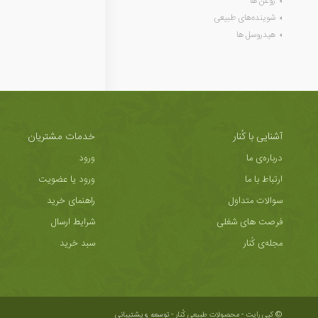
روغن ها
شوینده‌های طبیعی
هیدروسل ها
آشنایی با کُنار
خدمات مشتریان
درباره‌ی ما
ورود
ارتباط با ما
ورود یا عضویت
سوالات متداول
راهنمای خرید
فرصت های شغلی
شرایط ارسال
مجله‌ی کُنار
سبد خرید
© کپی رایت - محصولات طبیعی کُنار -
توسعه و پشتیبانی