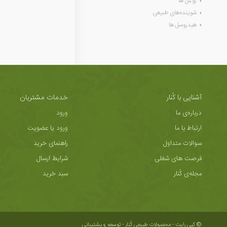
روغن ها
شوینده‌های طبیعی
هیدروسل ها
آشنایی با کُنار
خدمات مشتریان
درباره‌ی ما
ورود
ارتباط با ما
ورود یا عضویت
سوالات متداول
راهنمای خرید
فرصت های شغلی
شرایط ارسال
مجله‌ی کُنار
سبد خرید
© کپی رایت - محصولات طبیعی کُنار -
توسعه و پشتیبانی