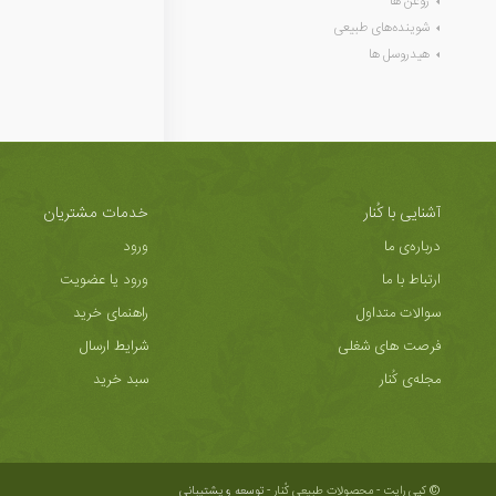
روغن ها
شوینده‌های طبیعی
هیدروسل ها
آشنایی با کُنار
خدمات مشتریان
درباره‌ی ما
ورود
ارتباط با ما
ورود یا عضویت
سوالات متداول
راهنمای خرید
فرصت های شغلی
شرایط ارسال
مجله‌ی کُنار
سبد خرید
© کپی رایت - محصولات طبیعی کُنار -
توسعه و پشتیبانی