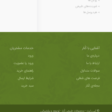
روغن ها
شوینده‌های طبیعی
هیدروسل ها
آشنایی با کُنار
خدمات مشتریان
درباره‌ی ما
ورود
ارتباط با ما
ورود یا عضویت
سوالات متداول
راهنمای خرید
فرصت های شغلی
شرایط ارسال
مجله‌ی کُنار
سبد خرید
© کپی رایت - محصولات طبیعی کُنار -
توسعه و پشتیبانی