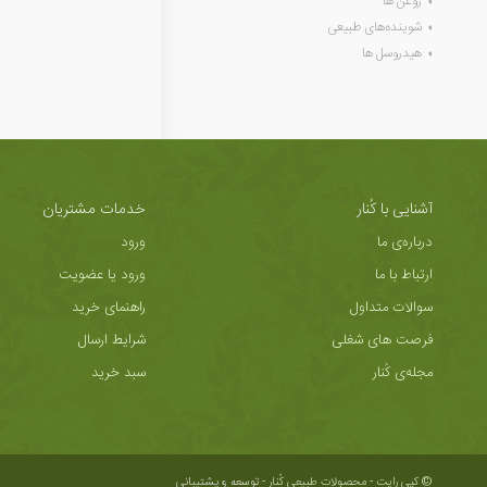
روغن ها
شوینده‌های طبیعی
هیدروسل ها
آشنایی با کُنار
خدمات مشتریان
درباره‌ی ما
ورود
ارتباط با ما
ورود یا عضویت
سوالات متداول
راهنمای خرید
فرصت های شغلی
شرایط ارسال
مجله‌ی کُنار
سبد خرید
© کپی رایت - محصولات طبیعی کُنار -
توسعه و پشتیبانی