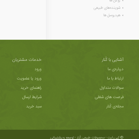
روغن ها
شوینده‌های طبیعی
هیدروسل ها
آشنایی با کُنار
خدمات مشتریان
درباره‌ی ما
ورود
ارتباط با ما
ورود یا عضویت
سوالات متداول
راهنمای خرید
فرصت های شغلی
شرایط ارسال
مجله‌ی کُنار
سبد خرید
© کپی رایت - محصولات طبیعی کُنار -
توسعه و پشتیبانی