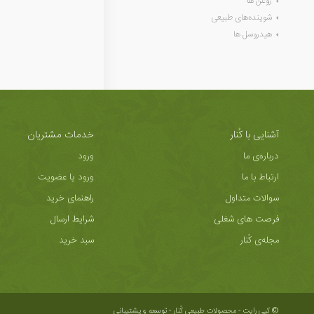
روغن ها
شوینده‌های طبیعی
هیدروسل ها
آشنایی با کُنار
خدمات مشتریان
درباره‌ی ما
ورود
ارتباط با ما
ورود یا عضویت
سوالات متداول
راهنمای خرید
فرصت های شغلی
شرایط ارسال
مجله‌ی کُنار
سبد خرید
© کپی رایت - محصولات طبیعی کُنار -
توسعه و پشتیبانی