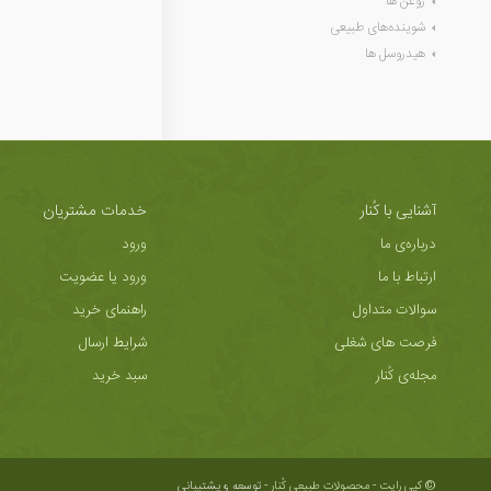
روغن ها
شوینده‌های طبیعی
هیدروسل ها
آشنایی با کُنار
خدمات مشتریان
درباره‌ی ما
ورود
ارتباط با ما
ورود یا عضویت
سوالات متداول
راهنمای خرید
فرصت های شغلی
شرایط ارسال
مجله‌ی کُنار
سبد خرید
© کپی رایت - محصولات طبیعی کُنار -
توسعه و پشتیبانی