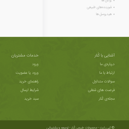
روغن ها
شوینده‌های طبیعی
هیدروسل ها
آشنایی با کُنار
خدمات مشتریان
درباره‌ی ما
ورود
ارتباط با ما
ورود یا عضویت
سوالات متداول
راهنمای خرید
فرصت های شغلی
شرایط ارسال
مجله‌ی کُنار
سبد خرید
© کپی رایت - محصولات طبیعی کُنار -
توسعه و پشتیبانی