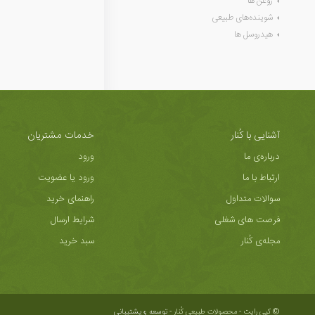
روغن ها
شوینده‌های طبیعی
هیدروسل ها
آشنایی با کُنار
خدمات مشتریان
درباره‌ی ما
ورود
ارتباط با ما
ورود یا عضویت
سوالات متداول
راهنمای خرید
فرصت های شغلی
شرایط ارسال
مجله‌ی کُنار
سبد خرید
© کپی رایت - محصولات طبیعی کُنار -
توسعه و پشتیبانی