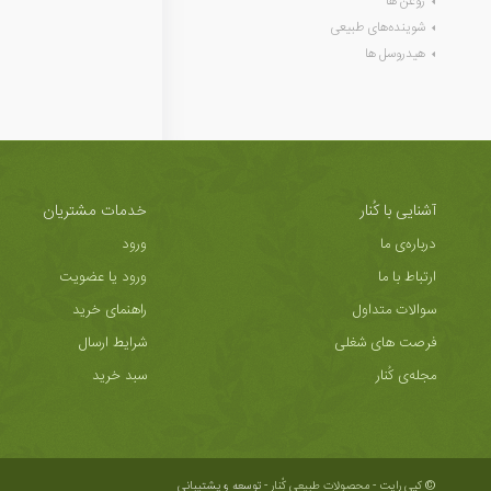
روغن ها
شوینده‌های طبیعی
هیدروسل ها
آشنایی با کُنار
خدمات مشتریان
درباره‌ی ما
ورود
ارتباط با ما
ورود یا عضویت
سوالات متداول
راهنمای خرید
فرصت های شغلی
شرایط ارسال
مجله‌ی کُنار
سبد خرید
© کپی رایت - محصولات طبیعی کُنار -
توسعه و پشتیبانی