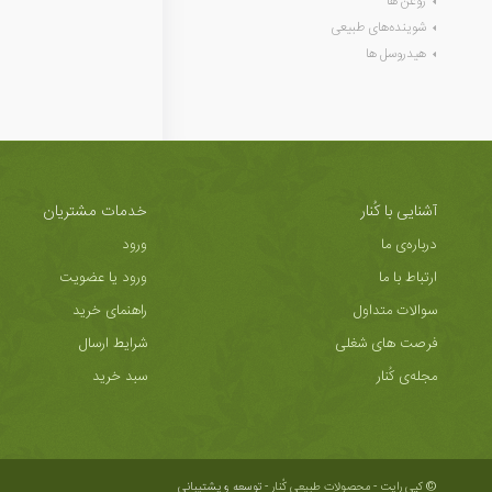
روغن ها
شوینده‌های طبیعی
هیدروسل ها
آشنایی با کُنار
خدمات مشتریان
درباره‌ی ما
ورود
ارتباط با ما
ورود یا عضویت
سوالات متداول
راهنمای خرید
فرصت های شغلی
شرایط ارسال
مجله‌ی کُنار
سبد خرید
© کپی رایت - محصولات طبیعی کُنار -
توسعه و پشتیبانی