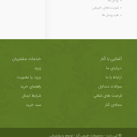
روغن ها
شوینده‌های طبیعی
هیدروسل ها
آشنایی با کُنار
خدمات مشتریان
درباره‌ی ما
ورود
ارتباط با ما
ورود یا عضویت
سوالات متداول
راهنمای خرید
فرصت های شغلی
شرایط ارسال
مجله‌ی کُنار
سبد خرید
© کپی رایت - محصولات طبیعی کُنار -
توسعه و پشتیبانی