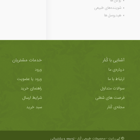
روغن ها
شوینده‌های طبیعی
هیدروسل ها
آشنایی با کُنار
خدمات مشتریان
درباره‌ی ما
ورود
ارتباط با ما
ورود یا عضویت
سوالات متداول
راهنمای خرید
فرصت های شغلی
شرایط ارسال
مجله‌ی کُنار
سبد خرید
© کپی رایت - محصولات طبیعی کُنار -
توسعه و پشتیبانی