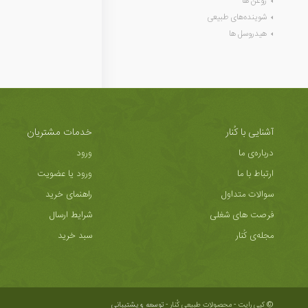
روغن ها
شوینده‌های طبیعی
هیدروسل ها
آشنایی با کُنار
خدمات مشتریان
درباره‌ی ما
ورود
ارتباط با ما
ورود یا عضویت
سوالات متداول
راهنمای خرید
فرصت های شغلی
شرایط ارسال
مجله‌ی کُنار
سبد خرید
© کپی رایت - محصولات طبیعی کُنار -
توسعه و پشتیبانی