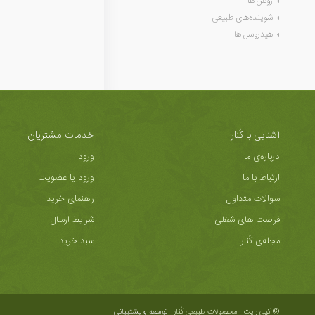
روغن ها
شوینده‌های طبیعی
هیدروسل ها
آشنایی با کُنار
خدمات مشتریان
درباره‌ی ما
ورود
ارتباط با ما
ورود یا عضویت
سوالات متداول
راهنمای خرید
فرصت های شغلی
شرایط ارسال
مجله‌ی کُنار
سبد خرید
© کپی رایت - محصولات طبیعی کُنار -
توسعه و پشتیبانی