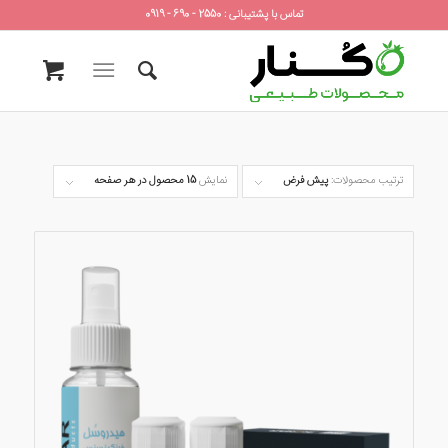
تماس با پشتیبانی : 2550 - 690 - 0919
ترتیب محصولات:
پیش فرض
نمایش
15 محصول در هر صفحه