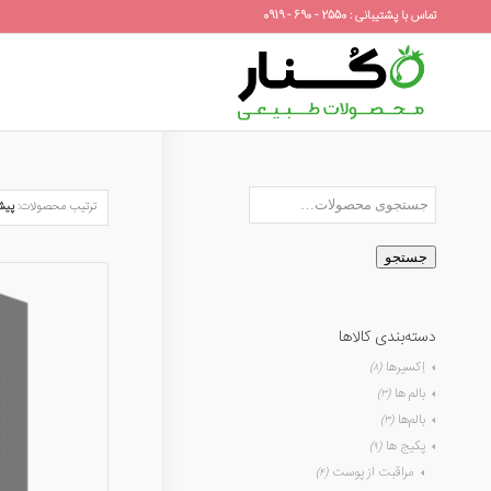
تماس با پشتیبانی : 2550 - 690 - 0919
ترتیب محصولات:
پیش
جستجو
دسته‌بندی کالاها
اِکسیرها
(۸)
بالم ها
(۳)
بالم‌ها
(۳)
پکیج ها
(۹)
مراقبت از پوست
(۴)