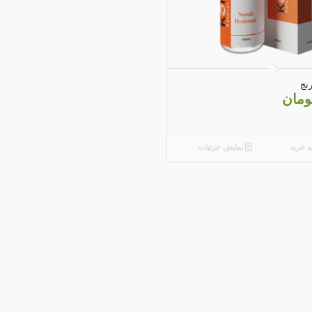
5.00
نج
ومان
د خرید
نمایش جزئیات