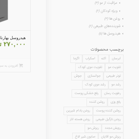
مراقبت از مو
(۳)
ویژه کودکان
(۲)
روغن ها
(۳)
شوینده‌های طبیعی
(۲)
هیدروسل ها
(۵)
هیدروسل بهارنار
۲۷۰,۰۰۰
ت
برچسب محصولات
آبرسان
آکنه
اسکراب
اگزما
افزودن به سب
تقویت مو
تقویت موی کودک
تونر طبیعی
جوانسازی
جوش
رشد مو
رشد موی کودک
رطوبت رسان
رفع خشکی پوست
رفع وزی
روشن کننده
روشن کننده پوست
روغن بادام شیرین
روغن نارگیل طبیعی
روغن هسته انار
رویش مجدد
ریزش مو
ریزش مو آقایان
صابون شیر الاغ