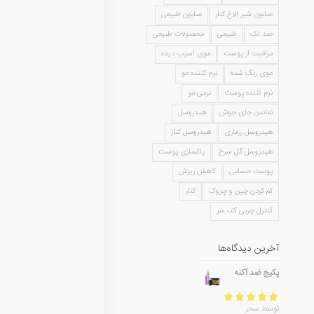
صابون شیر الاغ کنار
صابون طبیعی
ضد لک
طبیعی
محصولات طبیعی
مراقبت از پوست
موی آسیب دیده
موی رنگ شده
نرم کننده مو
نرم کننده پوست
نرمی مو
نماندن جای جوش
هیدروسل
هیدروسل رزماری
هیدروسل کنار
هیدروسل گل سرخ
پاکسازی پوست
پوست حساس
کاهش ریزش
کم کردن چین و چروک
کنار
کنترل چربی کف سر
آخرین دیدگاه‌ها
پکیج ضد آکنه
امتیاز
5
از 5
توسط سحر