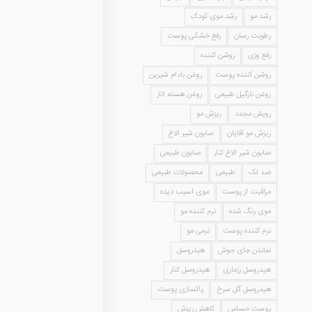
رشد مو
رشد موی کودک
رطوبت رسان
رفع خشکی پوست
رفع وزی
روشن کننده
روشن کننده پوست
روغن بادام شیرین
روغن نارگیل طبیعی
روغن هسته انار
رویش مجدد
ریزش مو
ریزش مو آقایان
صابون شیر الاغ
صابون شیر الاغ کنار
صابون طبیعی
ضد لک
طبیعی
محصولات طبیعی
مراقبت از پوست
موی آسیب دیده
موی رنگ شده
نرم کننده مو
نرم کننده پوست
نرمی مو
نماندن جای جوش
هیدروسل
هیدروسل رزماری
هیدروسل کنار
هیدروسل گل سرخ
پاکسازی پوست
پوست حساس
کاهش ریزش