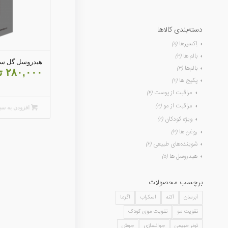
دسته‌بندی کالاها
اِکسیرها
(۸)
بالم ها
(۳)
هیدروسل گل س
بالم‌ها
(۳)
۲۸۰,۰۰۰
ت
پکیج ها
(۹)
مراقبت از پوست
(۴)
مراقبت از مو
(۳)
افزودن به سب
ویژه کودکان
(۲)
روغن ها
(۳)
شوینده‌های طبیعی
(۲)
هیدروسل ها
(۵)
برچسب محصولات
آبرسان
آکنه
اسکراب
اگزما
تقویت مو
تقویت موی کودک
تونر طبیعی
جوانسازی
جوش