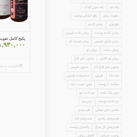
رشد مو
رشد موی کودک
رطوبت رسان
رفع خشکی پوست
رفع وزی
روشن کننده
روشن کننده پوست
روغن بادام شیرین
پکیج کامل تقوی
روغن نارگیل طبیعی
روغن هسته انار
۱,۹۳۰,۰۰۰
رویش مجدد
ریزش مو
ریزش مو آقایان
صابون شیر الاغ
افزودن به سب
صابون شیر الاغ کنار
صابون طبیعی
ضد لک
طبیعی
محصولات طبیعی
مراقبت از پوست
موی آسیب دیده
موی رنگ شده
نرم کننده مو
نرم کننده پوست
نرمی مو
نماندن جای جوش
هیدروسل
هیدروسل رزماری
هیدروسل کنار
هیدروسل گل سرخ
پاکسازی پوست
پوست حساس
کاهش ریزش