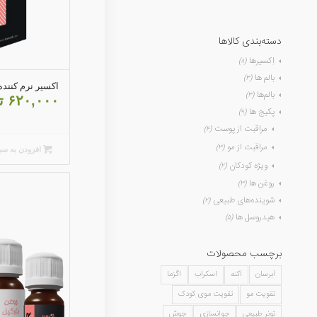
دسته‌بندی کالاها
اِکسیرها
(۸)
بالم ها
(۳)
اکسیر نرم کننده
بالم‌ها
(۳)
۶۲۰,۰۰۰
ت
پکیج ها
(۹)
مراقبت از پوست
(۴)
مراقبت از مو
(۳)
افزودن به سب
ویژه کودکان
(۲)
روغن ها
(۳)
شوینده‌های طبیعی
(۲)
هیدروسل ها
(۵)
برچسب محصولات
آبرسان
آکنه
اسکراب
اگزما
تقویت مو
تقویت موی کودک
تونر طبیعی
جوانسازی
جوش