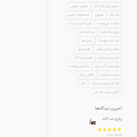
صابون شیر الاغ کنار
صابون طبیعی
ضد لک
طبیعی
محصولات طبیعی
مراقبت از پوست
موی آسیب دیده
موی رنگ شده
نرم کننده مو
نرم کننده پوست
نرمی مو
نماندن جای جوش
هیدروسل
هیدروسل رزماری
هیدروسل کنار
هیدروسل گل سرخ
پاکسازی پوست
پوست حساس
کاهش ریزش
کم کردن چین و چروک
کنار
کنترل چربی کف سر
آخرین دیدگاه‌ها
پکیج ضد آکنه
امتیاز
5
از 5
توسط سحر