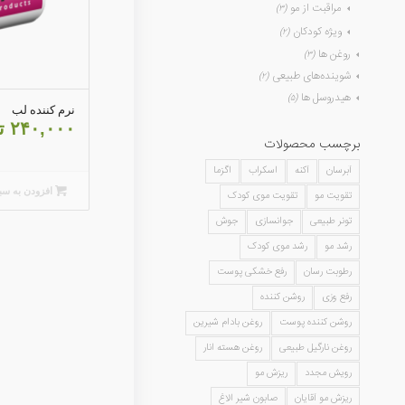
مراقبت از مو
(۳)
ویژه کودکان
(۲)
روغن ها
(۳)
شوینده‌های طبیعی
(۲)
هیدروسل ها
(۵)
نرم کننده لب
۲۴۰,۰۰۰
ت
برچسب محصولات
آبرسان
آکنه
اسکراب
اگزما
افزودن به سب
تقویت مو
تقویت موی کودک
تونر طبیعی
جوانسازی
جوش
رشد مو
رشد موی کودک
رطوبت رسان
رفع خشکی پوست
رفع وزی
روشن کننده
روشن کننده پوست
روغن بادام شیرین
روغن نارگیل طبیعی
روغن هسته انار
رویش مجدد
ریزش مو
ریزش مو آقایان
صابون شیر الاغ