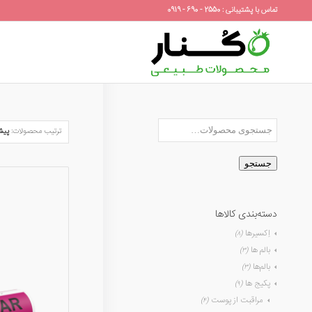
تماس با پشتیبانی : 2550 - 690 - 0919
ترتیب محصولات:
پیش
جستجو
دسته‌بندی کالاها
اِکسیرها
(۸)
بالم ها
(۳)
بالم‌ها
(۳)
پکیج ها
(۹)
مراقبت از پوست
(۴)