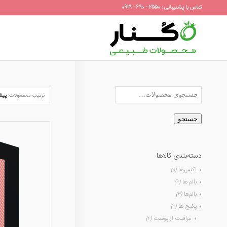
تماس با پشتیبانی : 2550 - 690 - 0919
ترتیب محصولات:
پیش
جستجو
دسته‌بندی کالاها
اِکسیرها
(۸)
بالم ها
(۳)
بالم‌ها
(۳)
پکیج ها
(۹)
مراقبت از پوست
(۴)