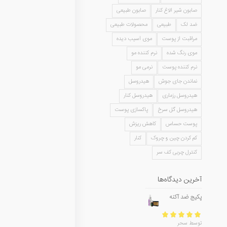
صابون شیر الاغ کنار
صابون طبیعی
ضد لک
طبیعی
محصولات طبیعی
مراقبت از پوست
موی آسیب دیده
موی رنگ شده
نرم کننده مو
نرم کننده پوست
نرمی مو
نماندن جای جوش
هیدروسل
هیدروسل رزماری
هیدروسل کنار
هیدروسل گل سرخ
پاکسازی پوست
پوست حساس
کاهش ریزش
کم کردن چین و چروک
کنار
کنترل چربی کف سر
آخرین دیدگاه‌ها
پکیج ضد آکنه
امتیاز
5
از 5
توسط سحر