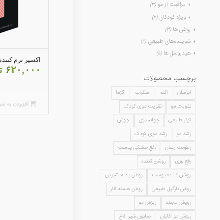
مراقبت از مو
(۳)
ویژه کودکان
(۲)
روغن ها
(۳)
شوینده‌های طبیعی
(۲)
هیدروسل ها
(۵)
اکسیر نرم کننده
۶۲۰,۰۰۰
ت
برچسب محصولات
آبرسان
آکنه
اسکراب
اگزما
افزودن به سب
تقویت مو
تقویت موی کودک
تونر طبیعی
جوانسازی
جوش
رشد مو
رشد موی کودک
رطوبت رسان
رفع خشکی پوست
رفع وزی
روشن کننده
روشن کننده پوست
روغن بادام شیرین
روغن نارگیل طبیعی
روغن هسته انار
رویش مجدد
ریزش مو
ریزش مو آقایان
صابون شیر الاغ